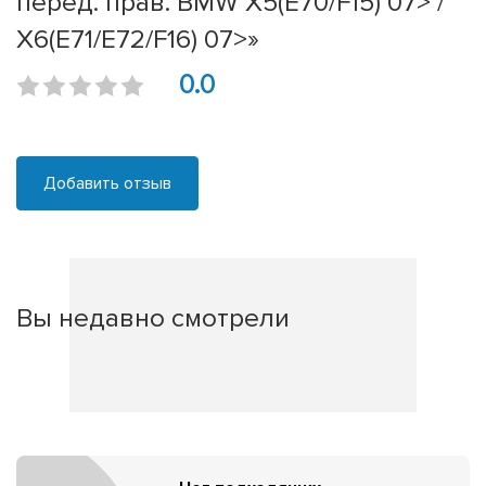
перед. прав. BMW X5(E70/F15) 07> /
X6(E71/E72/F16) 07>»
0.0
Добавить отзыв
Вы недавно смотрели