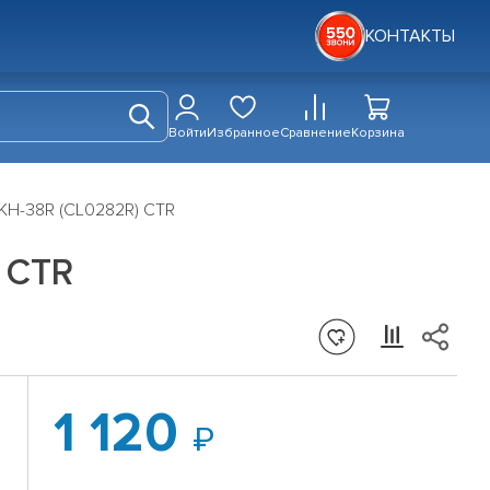
КОНТАКТЫ
Войти
Избранное
Сравнение
Корзина
KH-38R (CL0282R) CTR
 CTR
1 120