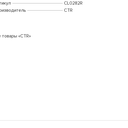
тикул
CL0282R
оизводитель
CTR
е товары «CTR»