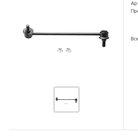
Ар
Пр
Вс