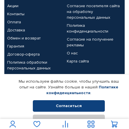
Акции
Согласие посетителя сайта
на обработку
Контакты
персональных данных
Оплата
Политика
Доставка
конфиденциальности
Обмен и возврат
Согласие на получение
рекламы
Гарантия
О нас
Договор-оферта
Карта сайта
Политика обработки
персональных данных
Партнерам
Мы используем файлы cookie, чтобы улучшить ваш
опыт на сайте. Узнайте больше в нашей
Политике
Корпоративным клиентам
Реквизиты компании
конфиденциальности
.
Поставщикам
Согласиться
Отклонить
© КАМАЗ ЦЕНТР ДОНЕЦК, 2015-2026. Все права защищены.
Интернет-магазин автомобильных товаров Автопрофи.