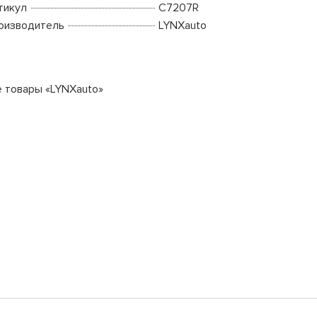
тикул
C7207R
оизводитель
LYNXauto
е товары «LYNXauto»