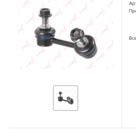
Ар
Пр
Вс