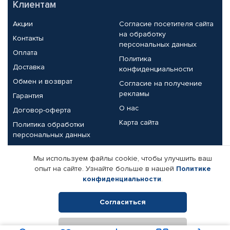
Клиентам
Акции
Согласие посетителя сайта
на обработку
Контакты
персональных данных
Оплата
Политика
Доставка
конфиденциальности
Обмен и возврат
Согласие на получение
рекламы
Гарантия
О нас
Договор-оферта
Карта сайта
Политика обработки
персональных данных
Партнерам
Мы используем файлы cookie, чтобы улучшить ваш
опыт на сайте. Узнайте больше в нашей
Политике
Корпоративным клиентам
Реквизиты компании
конфиденциальности
.
Поставщикам
Согласиться
Отклонить
© КАМАЗ ЦЕНТР ДОНЕЦК, 2015-2026. Все права защищены.