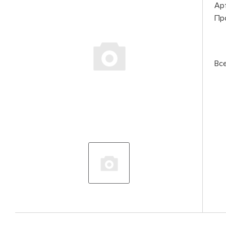
Ар
Пр
Вс