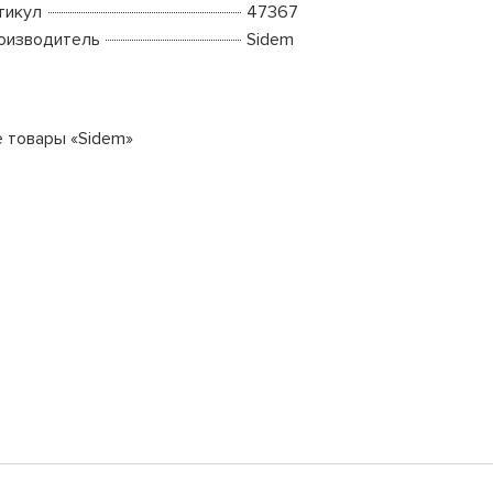
тикул
47367
оизводитель
Sidem
е товары «Sidem»