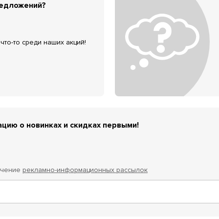
редложений?
что-то среди наших акций!
цию о новинках и скидках первыми!
учение
рекламно-информационных рассылок