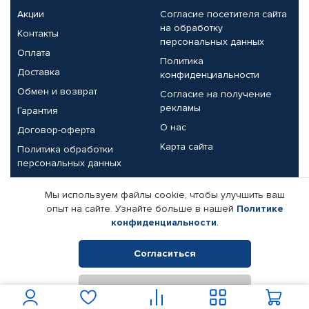
Акции
Согласие посетителя сайта
на обработку
Контакты
персональных данных
Оплата
Политика
Доставка
конфиденциальности
Обмен и возврат
Согласие на получение
рекламы
Гарантия
О нас
Договор-оферта
Карта сайта
Политика обработки
персональных данных
Партнерам
Мы используем файлы cookie, чтобы улучшить ваш
опыт на сайте. Узнайте больше в нашей
Политике
Корпоративным клиентам
Реквизиты компании
конфиденциальности
.
Поставщикам
Согласиться
Отклонить
© КАМАЗ ЦЕНТР ДОНЕЦК, 2015-2026. Все права защищены.
Интернет-магазин автомобильных товаров Автопрофи.