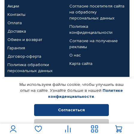
Акции
Согласие посетителя сайта
на обработку
Контакты
персональных данных
Оплата
Политика
Доставка
конфиденциальности
Обмен и возврат
Согласие на получение
рекламы
Гарантия
О нас
Договор-оферта
Карта сайта
Политика обработки
персональных данных
Партнерам
Мы используем файлы cookie, чтобы улучшить ваш
опыт на сайте. Узнайте больше в нашей
Политике
Корпоративным клиентам
Реквизиты компании
конфиденциальности
.
Поставщикам
Согласиться
Отклонить
© КАМАЗ ЦЕНТР ДОНЕЦК, 2015-2026. Все права защищены.
Интернет-магазин автомобильных товаров Автопрофи.