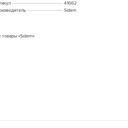
тикул
41662
оизводитель
Sidem
е товары «Sidem»