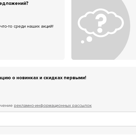
редложений?
что-то среди наших акций!
цию о новинках и скидках первыми!
учение
рекламно-информационных рассылок