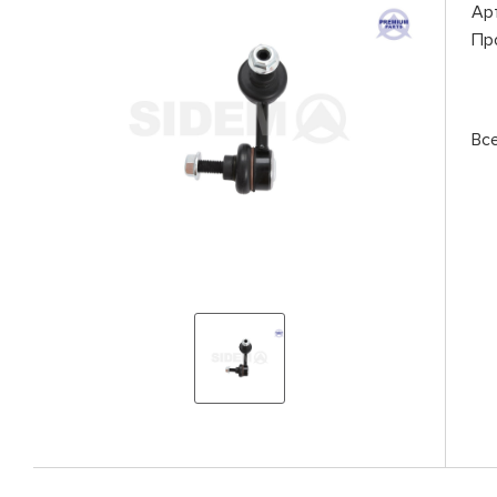
Ар
Пр
Вс