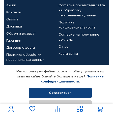
Акции
Согласие посетителя сайта
на обработку
Контакты
персональных данных
Оплата
Политика
Доставка
конфиденциальности
Обмен и возврат
Согласие на получение
рекламы
Гарантия
О нас
Договор-оферта
Карта сайта
Политика обработки
персональных данных
Партнерам
Мы используем файлы cookie, чтобы улучшить ваш
опыт на сайте. Узнайте больше в нашей
Политике
Корпоративным клиентам
Реквизиты компании
конфиденциальности
.
Поставщикам
Согласиться
Отклонить
© КАМАЗ ЦЕНТР ДОНЕЦК, 2015-2026. Все права защищены.
Интернет-магазин автомобильных товаров Автопрофи.