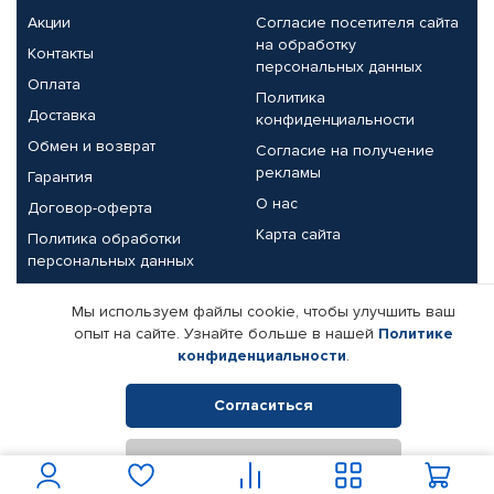
Акции
Согласие посетителя сайта
на обработку
Контакты
персональных данных
Оплата
Политика
Доставка
конфиденциальности
Обмен и возврат
Согласие на получение
рекламы
Гарантия
О нас
Договор-оферта
Карта сайта
Политика обработки
персональных данных
Партнерам
Мы используем файлы cookie, чтобы улучшить ваш
опыт на сайте. Узнайте больше в нашей
Политике
Корпоративным клиентам
Реквизиты компании
конфиденциальности
.
Поставщикам
Согласиться
Отклонить
© КАМАЗ ЦЕНТР ДОНЕЦК, 2015-2026. Все права защищены.
Интернет-магазин автомобильных товаров Автопрофи.