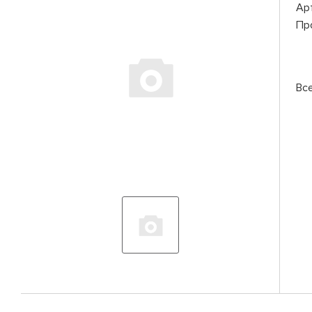
Ар
Пр
Вс