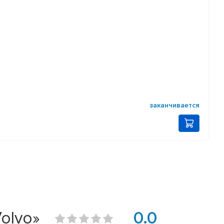
заканчивается
olvo»
0.0