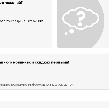
редложений?
что-то среди наших акций!
цию о новинках и скидках первыми!
учение
рекламно-информационных рассылок