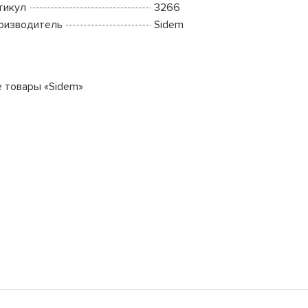
тикул
3266
оизводитель
Sidem
е товары «Sidem»