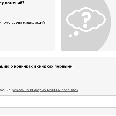
редложений?
что-то среди наших акций!
цию о новинках и скидках первыми!
учение
рекламно-информационных рассылок