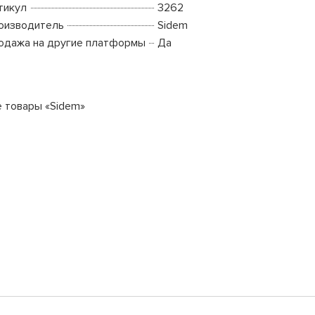
тикул
3262
оизводитель
Sidem
одажа на другие платформы
Да
е товары «Sidem»