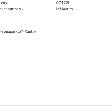
тикул
C7472L
оизводитель
LYNXauto
е товары «LYNXauto»