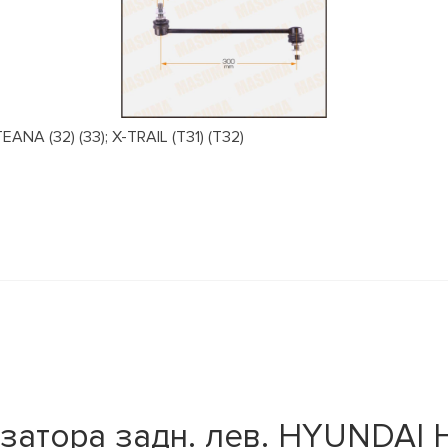
NA (32) (33); X-TRAIL (T31) (T32)
атора задн. лев. HYUNDAI H-