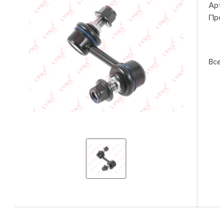
Ар
Пр
Вс