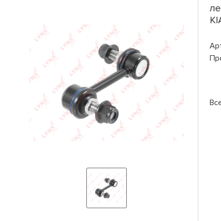
ле
KI
Ар
Пр
Вс