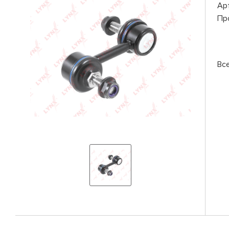
Ар
Пр
Вс