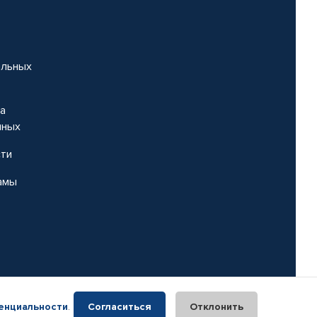
альных
на
нных
сти
амы
енциальности
.
Согласиться
Отклонить