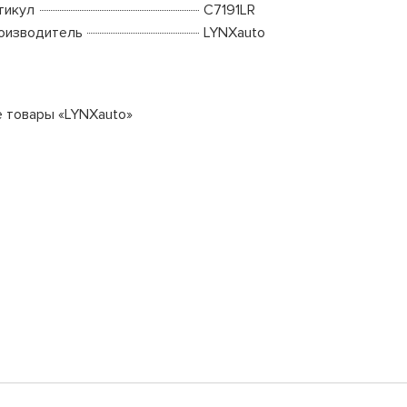
тикул
C7191LR
оизводитель
LYNXauto
е товары «LYNXauto»