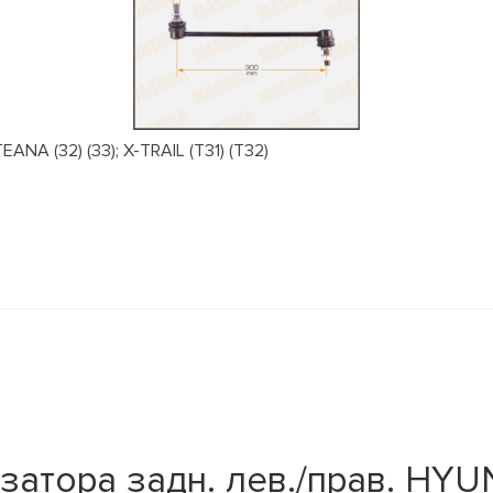
NA (32) (33); X-TRAIL (T31) (T32)
атора задн. лев./прав. HYUN