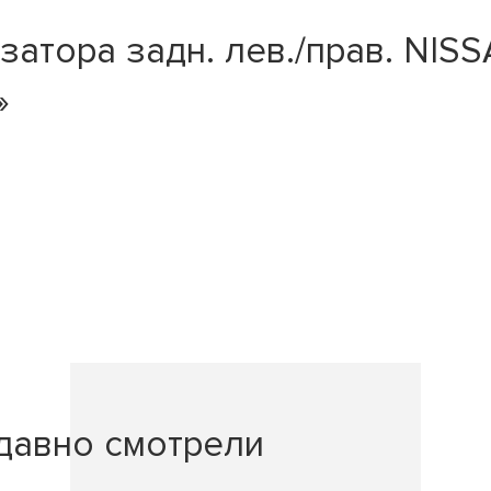
тора задн. лев./прав. NISSAN
»
давно смотрели