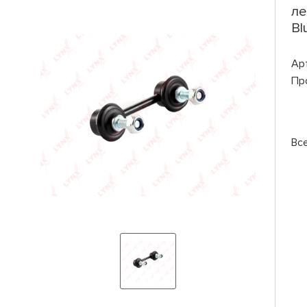
ле
Bl
Ар
Пр
Вс