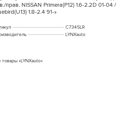
в./прав. NISSAN Primera(P12) 1.6-2.2D 01-04 /
uebird(U13) 1.8-2.4 91-»
тикул
C7345LR
оизводитель
LYNXauto
е товары «LYNXauto»