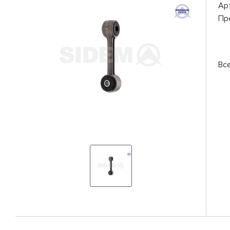
Ар
Пр
Вс