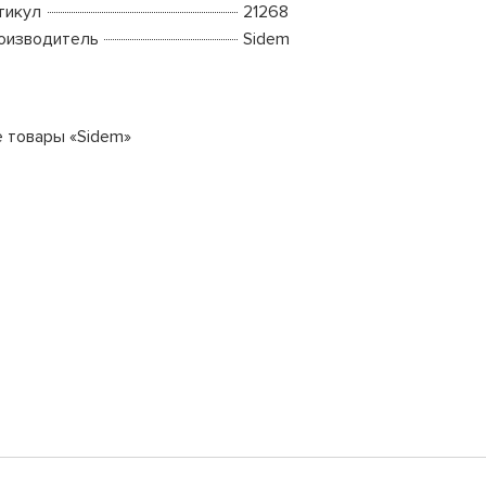
тикул
21268
оизводитель
Sidem
е товары «Sidem»