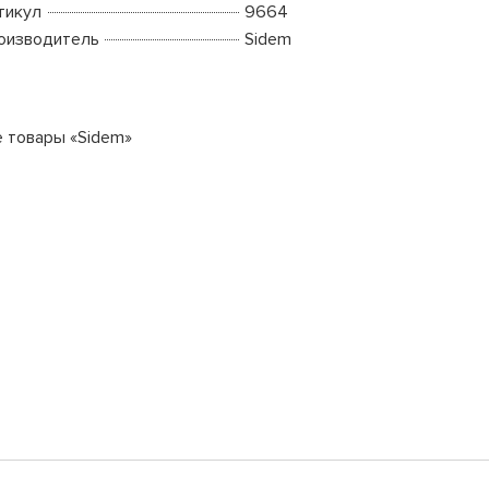
тикул
9664
оизводитель
Sidem
е товары «Sidem»