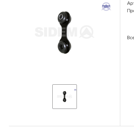
Ар
Пр
Вс