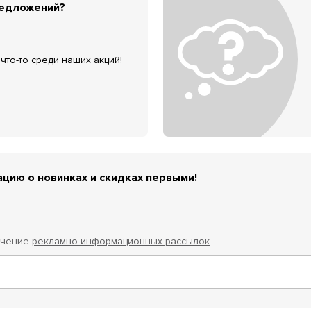
редложений?
что-то среди наших акций!
цию о новинках и скидках первыми!
учение
рекламно-информационных рассылок