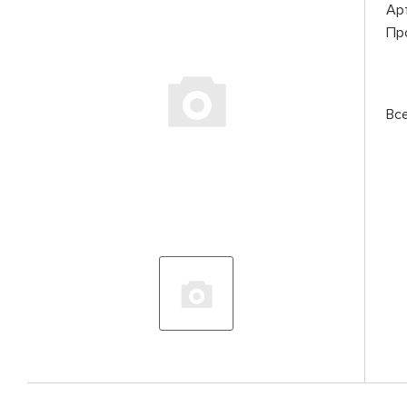
Ар
Пр
Вс