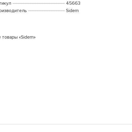
тикул
45663
оизводитель
Sidem
е товары «Sidem»