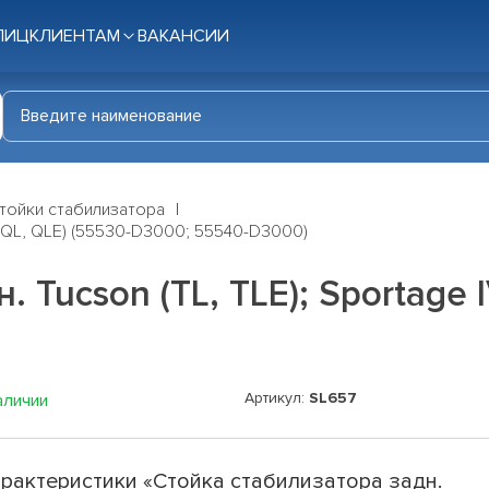
ЛИЦ
КЛИЕНТАМ
ВАКАНСИИ
тойки стабилизатора
V (QL, QLE) (55530-D3000; 55540-D3000)
 Tucson (TL, TLE); Sportage 
Артикул:
SL657
аличии
рактеристики «Стойка стабилизатора задн.