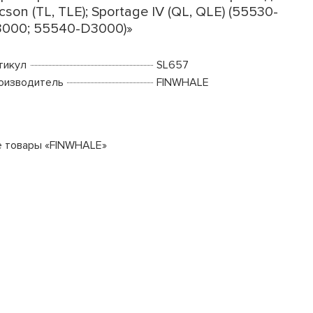
cson (TL, TLE); Sportage IV (QL, QLE) (55530-
000; 55540-D3000)»
тикул
SL657
оизводитель
FINWHALE
е товары «FINWHALE»