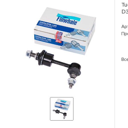
Tu
D3
Ар
Пр
Вс