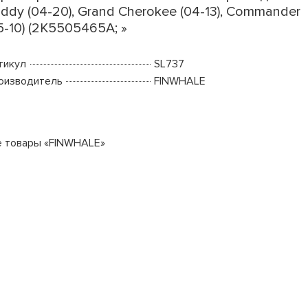
ddy (04-20), Grand Cherokee (04-13), Commander
5-10) (2K5505465A; »
тикул
SL737
оизводитель
FINWHALE
е товары «FINWHALE»