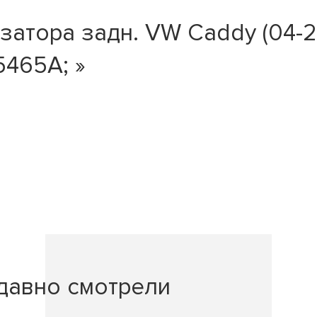
атора задн. VW Caddy (04-20)
5465A; »
давно смотрели