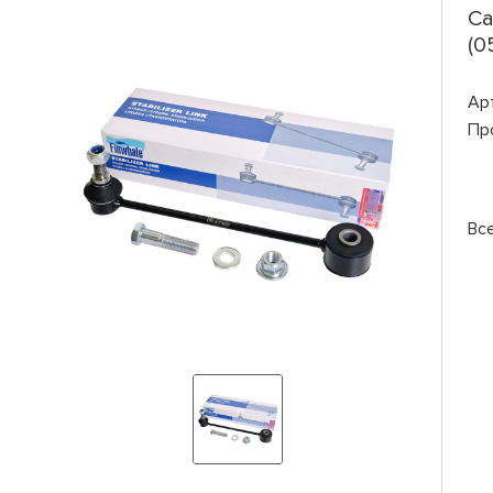
Ca
(0
Ар
Пр
Вс