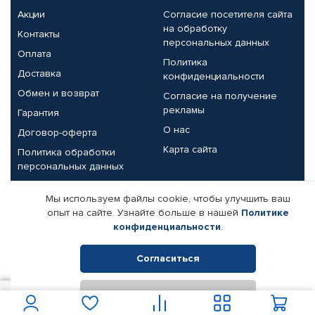
Акции
Согласие посетителя сайта
на обработку
Контакты
персональных данных
Оплата
Политика
Доставка
конфиденциальности
Обмен и возврат
Согласие на получение
рекламы
Гарантия
О нас
Договор-оферта
Карта сайта
Политика обработки
персональных данных
Партнерам
Мы используем файлы cookie, чтобы улучшить ваш
опыт на сайте. Узнайте больше в нашей
Политике
Корпоративным клиентам
Реквизиты компании
конфиденциальности
.
Поставщикам
Согласиться
Отклонить
© КАМАЗ ЦЕНТР ДОНЕЦК, 2015-2026. Все права защищены.
208
В корзину
Интернет-магазин автомобильных товаров Автопрофи.