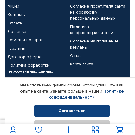
Акции
Согласие посетителя сайта
на обработку
Контакты
персональных данных
Оплата
Политика
Доставка
конфиденциальности
Обмен и возврат
Согласие на получение
рекламы
Гарантия
О нас
Договор-оферта
Карта сайта
Политика обработки
персональных данных
Партнерам
Мы используем файлы cookie, чтобы улучшить ваш
опыт на сайте. Узнайте больше в нашей
Политике
Корпоративным клиентам
Реквизиты компании
конфиденциальности
.
Поставщикам
Согласиться
Отклонить
© КАМАЗ ЦЕНТР ДОНЕЦК, 2015-2026. Все права защищены.
2 360
В корзину
Интернет-магазин автомобильных товаров Автопрофи.