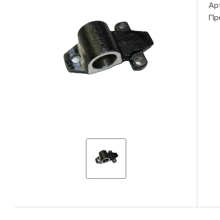
Ар
Пр