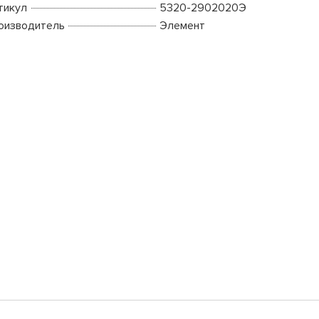
тикул
5320-2902020Э
оизводитель
Элемент