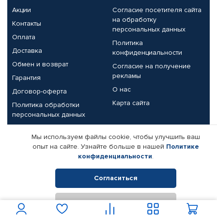
Акции
Согласие посетителя сайта
на обработку
Контакты
персональных данных
Оплата
Политика
Доставка
конфиденциальности
Обмен и возврат
Согласие на получение
рекламы
Гарантия
О нас
Договор-оферта
Карта сайта
Политика обработки
персональных данных
Партнерам
Мы используем файлы cookie, чтобы улучшить ваш
опыт на сайте. Узнайте больше в нашей
Политике
Корпоративным клиентам
Реквизиты компании
конфиденциальности
.
Поставщикам
Согласиться
Отклонить
© КАМАЗ ЦЕНТР ДОНЕЦК, 2015-2026. Все права защищены.
Интернет-магазин автомобильных товаров Автопрофи.