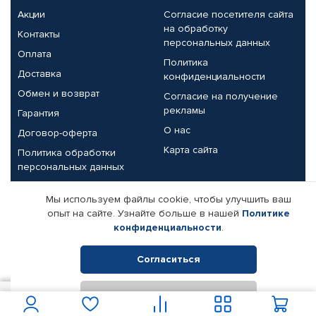
Акции
Согласие посетителя сайта
на обработку
Контакты
персональных данных
Оплата
Политика
Доставка
конфиденциальности
Обмен и возврат
Согласие на получение
рекламы
Гарантия
О нас
Договор-оферта
Карта сайта
Политика обработки
персональных данных
Партнерам
Мы используем файлы cookie, чтобы улучшить ваш
опыт на сайте. Узнайте больше в нашей
Политике
Корпоративным клиентам
Реквизиты компании
конфиденциальности
.
Поставщикам
Согласиться
Отклонить
© КАМАЗ ЦЕНТР ДОНЕЦК, 2015-2026. Все права защищены.
121
В корзину
Интернет-магазин автомобильных товаров Автопрофи.