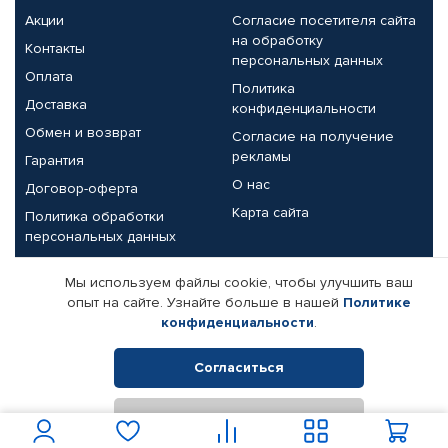
Акции
Согласие посетителя сайта
на обработку
Контакты
персональных данных
Оплата
Политика
Доставка
конфиденциальности
Обмен и возврат
Согласие на получение
рекламы
Гарантия
О нас
Договор-оферта
Карта сайта
Политика обработки
персональных данных
Партнерам
Мы используем файлы cookie, чтобы улучшить ваш
опыт на сайте. Узнайте больше в нашей
Политике
Корпоративным клиентам
Реквизиты компании
конфиденциальности
.
Поставщикам
Согласиться
Отклонить
© КАМАЗ ЦЕНТР ДОНЕЦК, 2015-2026. Все права защищены.
Интернет-магазин автомобильных товаров Автопрофи.