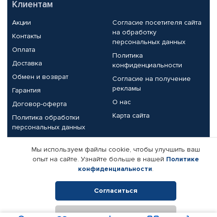
Клиентам
Акции
Согласие посетителя сайта
на обработку
Контакты
персональных данных
Оплата
Политика
Доставка
конфиденциальности
Обмен и возврат
Согласие на получение
рекламы
Гарантия
О нас
Договор-оферта
Карта сайта
Политика обработки
персональных данных
Партнерам
Мы используем файлы cookie, чтобы улучшить ваш
опыт на сайте. Узнайте больше в нашей
Политике
Корпоративным клиентам
Реквизиты компании
конфиденциальности
.
Поставщикам
Согласиться
Отклонить
© КАМАЗ ЦЕНТР ДОНЕЦК, 2015-2026. Все права защищены.