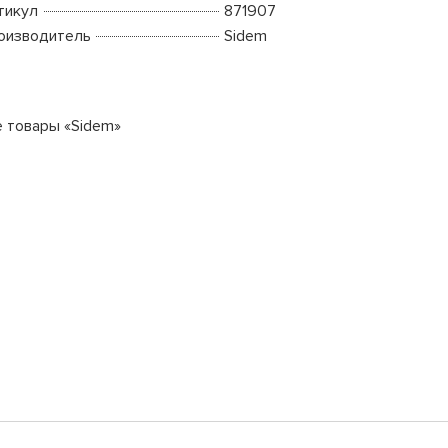
тикул
871907
оизводитель
Sidem
е товары «Sidem»