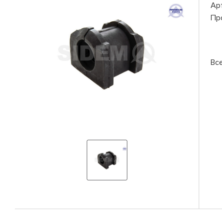
Ар
Пр
Вс