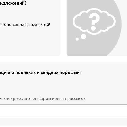
редложений?
что-то среди наших акций!
цию о новинках и скидках первыми!
учение
рекламно-информационных рассылок