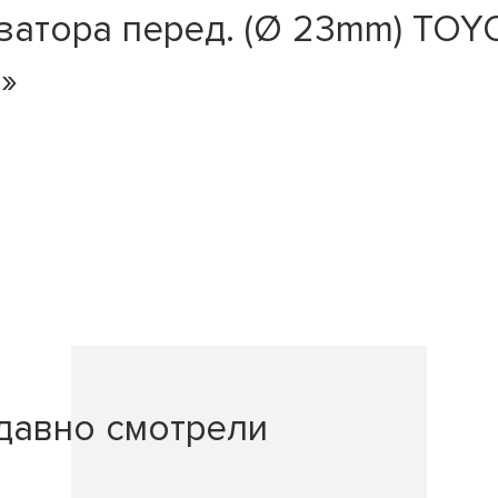
атора перед. (Ø 23mm) TOYOT
0»
давно смотрели