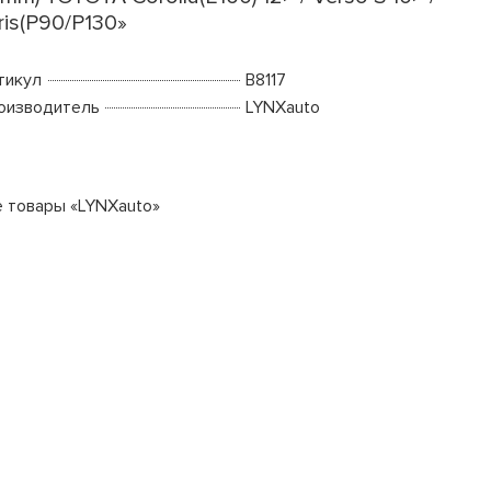
ris(P90/P130»
тикул
B8117
оизводитель
LYNXauto
е товары «LYNXauto»