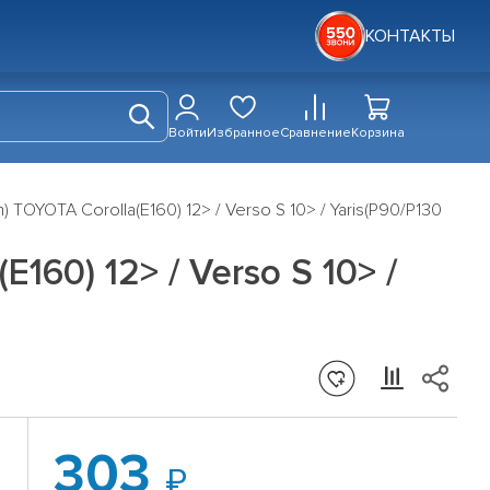
КОНТАКТЫ
Войти
Избранное
Сравнение
Корзина
TOYOTA Corolla(E160) 12> / Verso S 10> / Yaris(P90/P130
60) 12> / Verso S 10> /
303