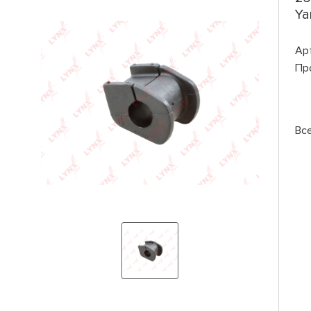
Ya
Ар
Пр
Вс