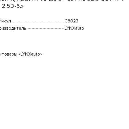
 2.5D-6.»
тикул
C8023
оизводитель
LYNXauto
е товары «LYNXauto»