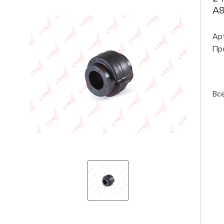
A8
Ар
Пр
Вс