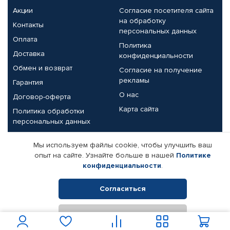
Акции
Согласие посетителя сайта
на обработку
Контакты
персональных данных
Оплата
Политика
Доставка
конфиденциальности
Обмен и возврат
Согласие на получение
рекламы
Гарантия
О нас
Договор-оферта
Карта сайта
Политика обработки
персональных данных
Партнерам
Мы используем файлы cookie, чтобы улучшить ваш
опыт на сайте. Узнайте больше в нашей
Политике
Корпоративным клиентам
Реквизиты компании
конфиденциальности
.
Поставщикам
Согласиться
Отклонить
© КАМАЗ ЦЕНТР ДОНЕЦК, 2015-2026. Все права защищены.
Интернет-магазин автомобильных товаров Автопрофи.