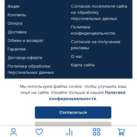
Акции
Согласие посетителя сайта
на обработку
Контакты
персональных данных
Оплата
Политика
Доставка
конфиденциальности
Обмен и возврат
Согласие на получение
рекламы
Гарантия
О нас
Договор-оферта
Карта сайта
Политика обработки
персональных данных
Партнерам
Мы используем файлы cookie, чтобы улучшить ваш
опыт на сайте. Узнайте больше в нашей
Политике
Корпоративным клиентам
Реквизиты компании
конфиденциальности
.
Поставщикам
Согласиться
Отклонить
© КАМАЗ ЦЕНТР ДОНЕЦК, 2015-2026. Все права защищены.
Интернет-магазин автомобильных товаров Автопрофи.