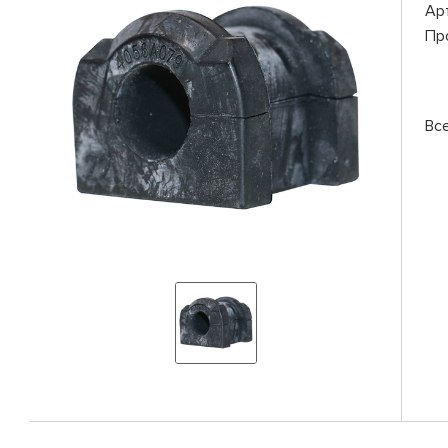
Ар
Пр
Вс