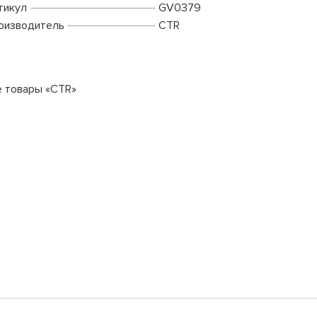
тикул
GV0379
оизводитель
CTR
е товары «CTR»