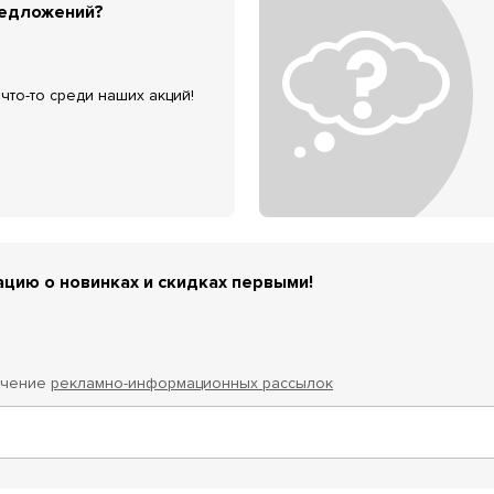
редложений?
что-то среди наших акций!
цию о новинках и скидках первыми!
учение
рекламно-информационных рассылок