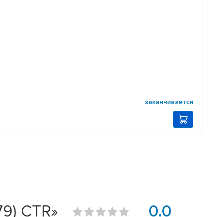
заканчивается
9) CTR»
0.0