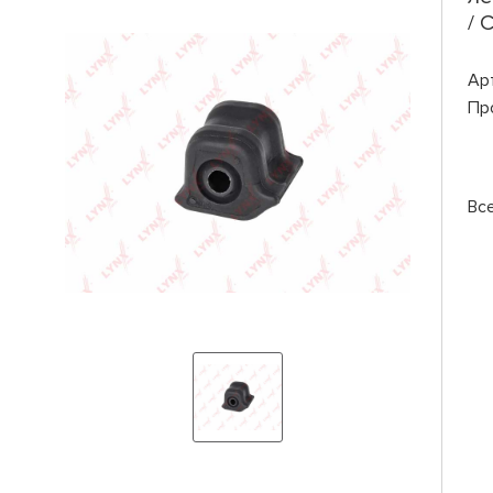
/ 
Ар
Пр
Вс