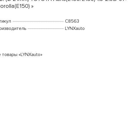
Corolla(E150) »
тикул
C8563
оизводитель
LYNXauto
е товары «LYNXauto»