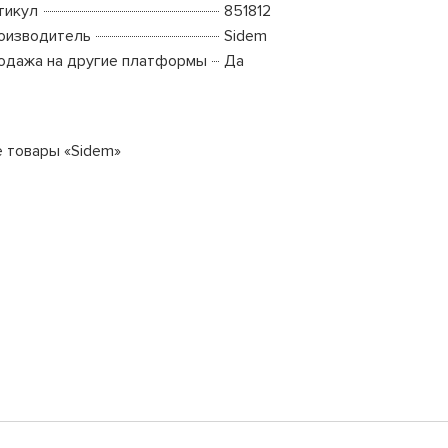
тикул
851812
оизводитель
Sidem
одажа на другие платформы
Да
е товары «Sidem»