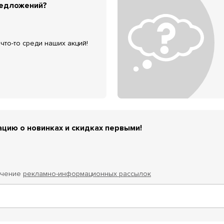
редложений?
что-то среди наших акций!
цию о новинках и скидках первыми!
учение
рекламно-информационных рассылок