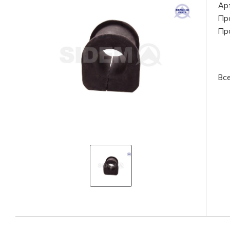
Ар
Пр
Пр
Вс