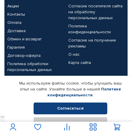
Акции
Согласие посетителя сайта
на обработку
Контакты
персональных данных
Оплата
Политика
Доставка
конфиденциальности
Обмен и возврат
Согласие на получение
рекламы
Гарантия
О нас
Договор-оферта
Карта сайта
Политика обработки
персональных данных
Партнерам
Мы используем файлы cookie, чтобы улучшить ваш
опыт на сайте. Узнайте больше в нашей
Политике
Корпоративным клиентам
Реквизиты компании
конфиденциальности
.
Поставщикам
Согласиться
Отклонить
© КАМАЗ ЦЕНТР ДОНЕЦК, 2015-2026. Все права защищены.
238
В корзину
Интернет-магазин автомобильных товаров Автопрофи.