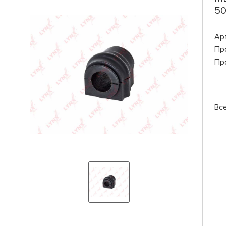
50
Ар
Пр
Пр
Вс