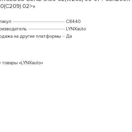
0(C209) 02>»
тикул
C8440
оизводитель
LYNXauto
одажа на другие платформы
Да
е товары «LYNXauto»