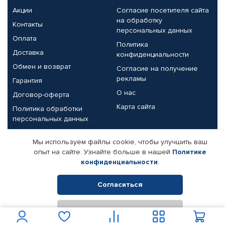
Акции
Согласие посетителя сайта
на обработку
Контакты
персональных данных
Оплата
Политика
Доставка
конфиденциальности
Обмен и возврат
Согласие на получение
рекламы
Гарантия
О нас
Договор-оферта
Карта сайта
Политика обработки
персональных данных
Партнерам
Мы используем файлы cookie, чтобы улучшить ваш
опыт на сайте. Узнайте больше в нашей
Политике
Корпоративным клиентам
Реквизиты компании
конфиденциальности
.
Поставщикам
Согласиться
Отклонить
© КАМАЗ ЦЕНТР ДОНЕЦК, 2015-2026. Все права защищены.
Интернет-магазин автомобильных товаров Автопрофи.