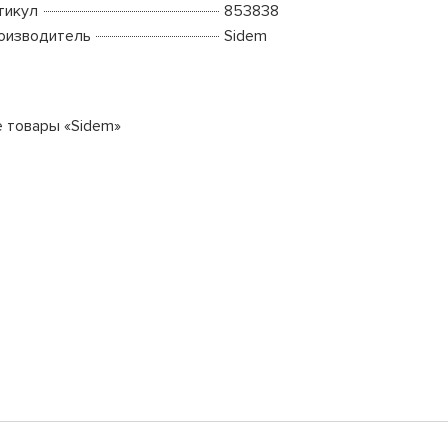
тикул
853838
оизводитель
Sidem
е товары «Sidem»