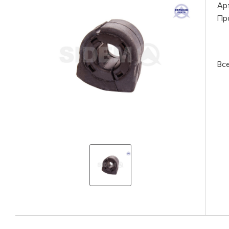
Ар
Пр
Вс