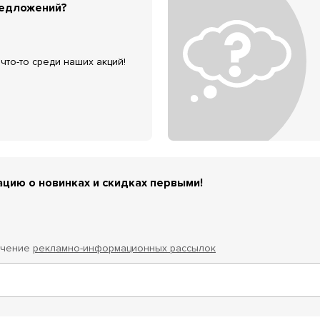
редложений?
что-то среди наших акций!
цию о новинках и скидках первыми!
учение
рекламно-информационных рассылок