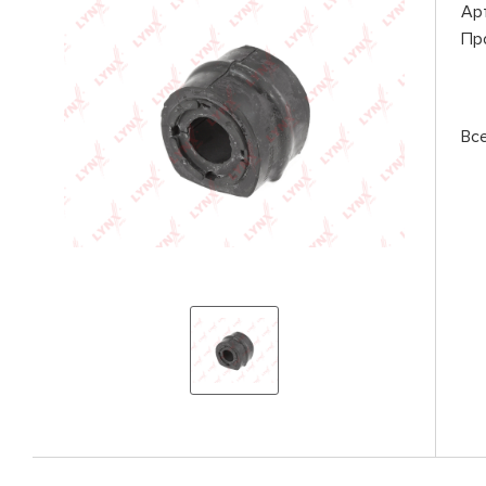
Ар
Пр
Вс