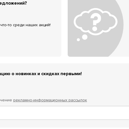
редложений?
что-то среди наших акций!
цию о новинках и скидках первыми!
учение
рекламно-информационных рассылок