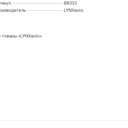
тикул
B8333
оизводитель
LYNXauto
е товары «LYNXauto»