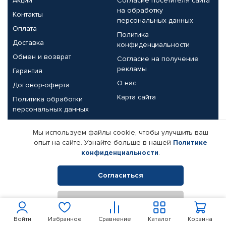
Акции
Согласие посетителя сайта
на обработку
Контакты
персональных данных
Оплата
Политика
Доставка
конфиденциальности
Обмен и возврат
Согласие на получение
рекламы
Гарантия
О нас
Договор-оферта
Карта сайта
Политика обработки
персональных данных
Партнерам
Мы используем файлы cookie, чтобы улучшить ваш
опыт на сайте. Узнайте больше в нашей
Политике
Корпоративным клиентам
Реквизиты компании
конфиденциальности
.
Поставщикам
Согласиться
Отклонить
© КАМАЗ ЦЕНТР ДОНЕЦК, 2015-2026. Все права защищены.
Интернет-магазин автомобильных товаров Автопрофи.
Войти
Избранное
Сравнение
Каталог
Корзина