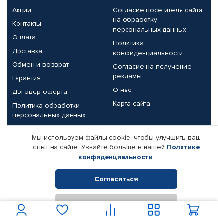
Акции
Согласие посетителя сайта
на обработку
Контакты
персональных данных
Оплата
Политика
Доставка
конфиденциальности
Обмен и возврат
Согласие на получение
рекламы
Гарантия
О нас
Договор-оферта
Карта сайта
Политика обработки
персональных данных
Партнерам
Мы используем файлы cookie, чтобы улучшить ваш
опыт на сайте. Узнайте больше в нашей
Политике
Корпоративным клиентам
Реквизиты компании
конфиденциальности
.
Поставщикам
Согласиться
Отклонить
© КАМАЗ ЦЕНТР ДОНЕЦК, 2015-2026. Все права защищены.
Интернет-магазин автомобильных товаров Автопрофи.