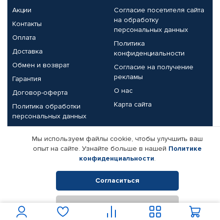
Акции
Согласие посетителя сайта
на обработку
Контакты
персональных данных
Оплата
Политика
Доставка
конфиденциальности
Обмен и возврат
Согласие на получение
рекламы
Гарантия
О нас
Договор-оферта
Карта сайта
Политика обработки
персональных данных
Партнерам
Мы используем файлы cookie, чтобы улучшить ваш
опыт на сайте. Узнайте больше в нашей
Политике
Корпоративным клиентам
Реквизиты компании
конфиденциальности
.
Поставщикам
Согласиться
Отклонить
© КАМАЗ ЦЕНТР ДОНЕЦК, 2015-2026. Все права защищены.
Интернет-магазин автомобильных товаров Автопрофи.