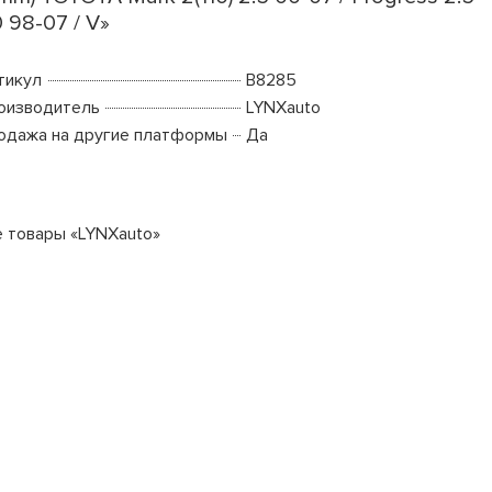
0 98-07 / V»
тикул
B8285
оизводитель
LYNXauto
одажа на другие платформы
Да
е товары «LYNXauto»