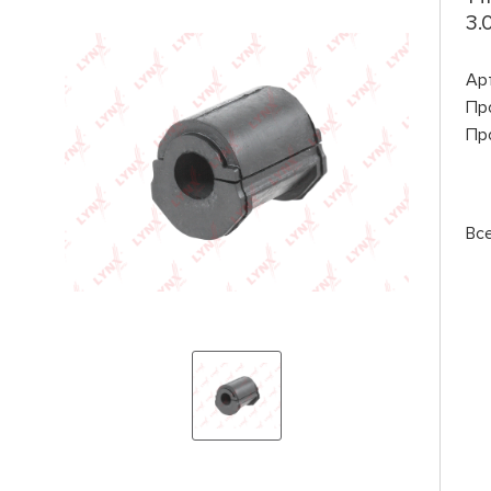
3.
Ар
Пр
Пр
Вс