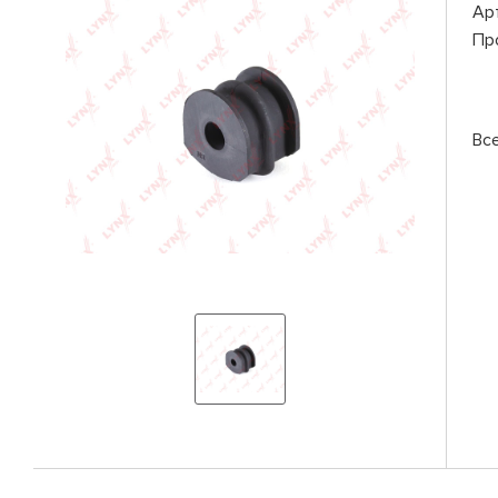
Ар
Пр
Вс