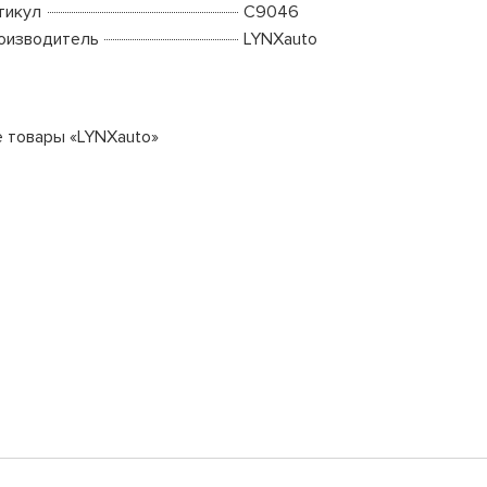
тикул
C9046
оизводитель
LYNXauto
е товары «LYNXauto»