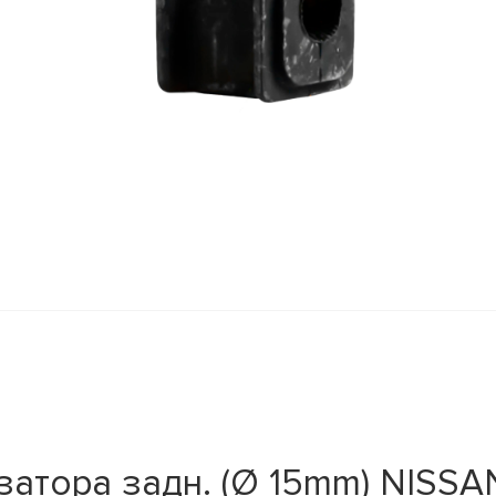
тора задн. (Ø 15mm) NISSAN X