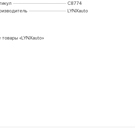
тикул
C8774
оизводитель
LYNXauto
е товары «LYNXauto»