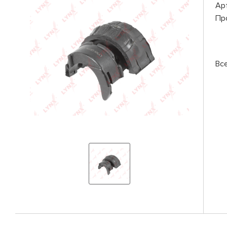
Ар
Пр
Вс