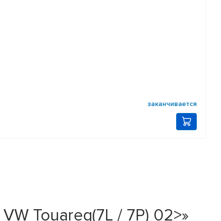
заканчивается
VW Touareg(7L / 7P) 02>»