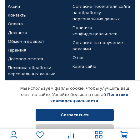
Акции
Согласие посетителя сайта
на обработку
Контакты
персональных данных
Оплата
Политика
Доставка
конфиденциальности
Обмен и возврат
Согласие на получение
рекламы
Гарантия
О нас
Договор-оферта
Карта сайта
Политика обработки
персональных данных
Партнерам
Мы используем файлы cookie, чтобы улучшить ваш
опыт на сайте. Узнайте больше в нашей
Политике
Корпоративным клиентам
Реквизиты компании
конфиденциальности
.
Поставщикам
Согласиться
Отклонить
© КАМАЗ ЦЕНТР ДОНЕЦК, 2015-2026. Все права защищены.
Интернет-магазин автомобильных товаров Автопрофи.