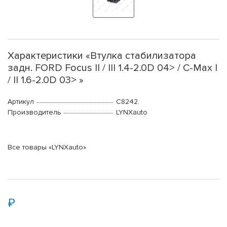
Характеристики «Втулка стабилизатора
задн. FORD Focus II / III 1.4-2.0D 04> / C-Max I
/ II 1.6-2.0D 03> »
Артикул
C8242.
Производитель
LYNXauto
Все товары «LYNXauto»