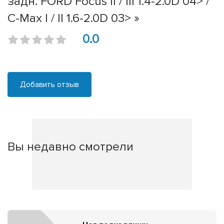
задн. FORD Focus II / III 1.4-2.0D 04> /
C-Max I / II 1.6-2.0D 03> »
0.0
Добавить отзыв
Вы недавно смотрели